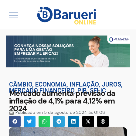
CÂMBIO
,
ECONOMIA
,
INFLAÇÃO
,
JUROS
,
MERCADO FINANCEIRO
,
PIB
,
SELIC
Mercado aumenta previsão da
inflação de 4,1% para 4,12% em
2024
Publicado em
5 de agosto de 2024 às 01:08