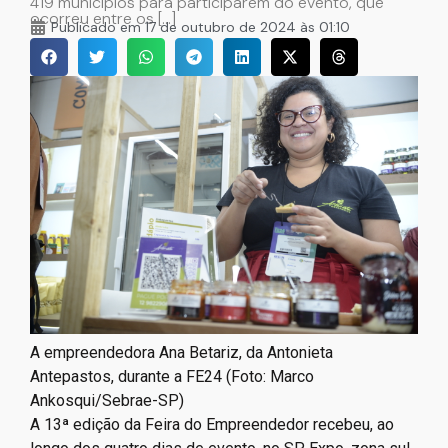
419 municípios para participarem do evento, que
ocorreu entre os […]
Publicado em
17 de outubro de 2024 às 01:10
A empreendedora Ana Betariz, da Antonieta
Antepastos, durante a FE24 (Foto: Marco
Ankosqui/Sebrae-SP)
A 13ª edição da Feira do Empreendedor recebeu, ao