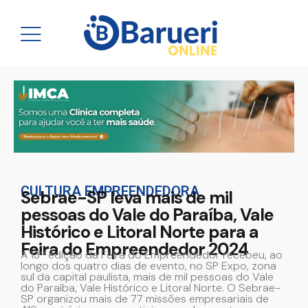
CULTURA EMPREENDEDORA
Sebrae-SP leva mais de mil
pessoas do Vale do Paraíba, Vale
Histórico e Litoral Norte para a
Feira do Empreendedor 2024
A 13ª edição da Feira do Empreendedor recebeu, ao
longo dos quatro dias de evento, no SP Expo, zona
sul da capital paulista, mais de mil pessoas do Vale
do Paraíba, Vale Histórico e Litoral Norte. O Sebrae-
SP organizou mais de 77 missões empresariais de