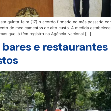
esta quinta-feira (17) o acordo firmado no mês passado co
ento de medicamentos de alto custo. A medida estabelece 
as que já têm registro na Agência Nacional […]
, bares e restaurante
stos