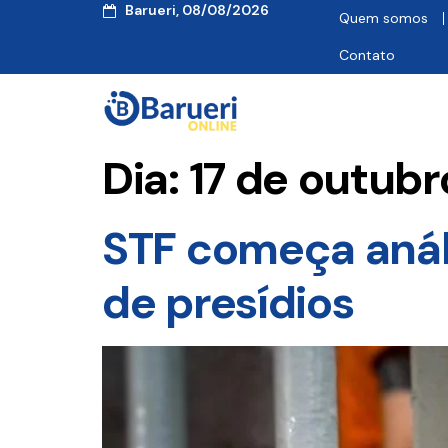
Barueri, 08/08/2026
Quem somos
Contato
Dia:
17 de outub
STF começa anál
de presídios