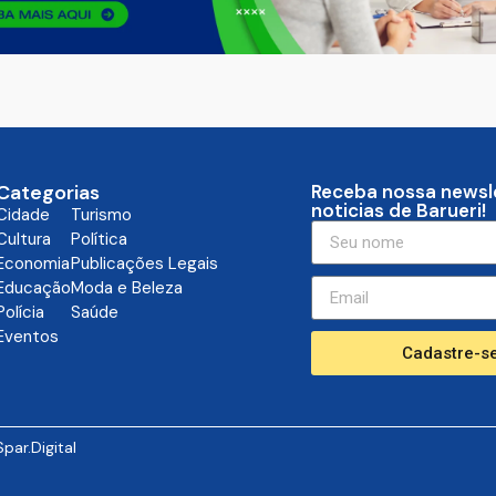
Categorias
Receba nossa newsl
noticias de Barueri!
Cidade
Turismo
Cultura
Política
Economia
Publicações Legais
Educação
Moda e Beleza
Polícia
Saúde
Eventos
Cadastre-se
Spar.Digital