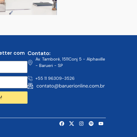
etter com
Contato:
Av. Tamboré, 1511Conj 5 - Alphaville
- Barueri - SP
+55 11 96309-3526
!