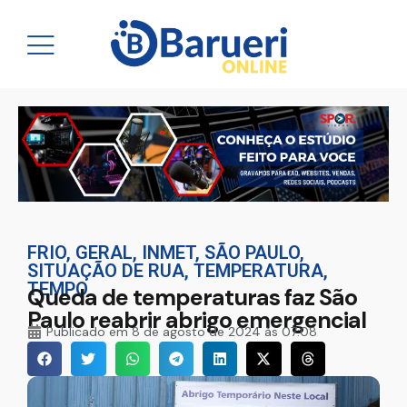
FRIO
,
GERAL
,
INMET
,
SÃO PAULO
,
SITUAÇÃO DE RUA
,
TEMPERATURA
,
TEMPO
Queda de temperaturas faz São
Paulo reabrir abrigo emergencial
Publicado em
8 de agosto de 2024 às 07:08