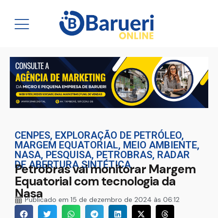
CENPES
,
EXPLORAÇÃO DE PETRÓLEO
,
MARGEM EQUATORIAL
,
MEIO AMBIENTE
,
NASA
,
PESQUISA
,
PETROBRAS
,
RADAR
DE ABERTURA SINTÉTICA
Petrobras vai monitorar Margem
Equatorial com tecnologia da
Nasa
Publicado em
15 de dezembro de 2024 às 06:12