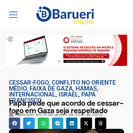
CESSAR-FOGO
,
CONFLITO NO ORIENTE
MÉDIO
,
FAIXA DE GAZA
,
HAMAS
,
INTERNACIONAL
,
ISRAEL
,
PAPA
FRANCISCO
Papa pede que acordo de cessar-
fogo em Gaza seja respeitado
Publicado em
19 de janeiro de 2025 às 06:01