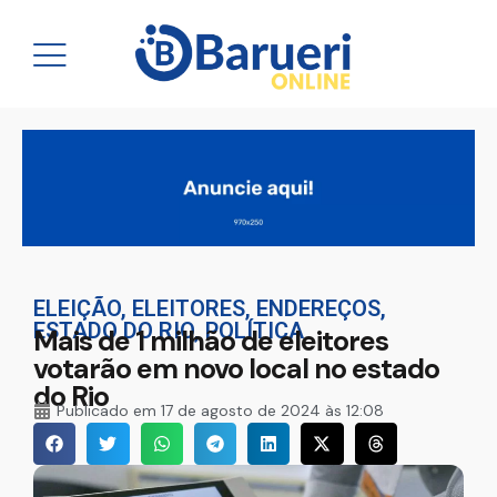
ELEIÇÃO
,
ELEITORES
,
ENDEREÇOS
,
ESTADO DO RIO
,
POLÍTICA
Mais de 1 milhão de eleitores
votarão em novo local no estado
do Rio
Publicado em
17 de agosto de 2024 às 12:08