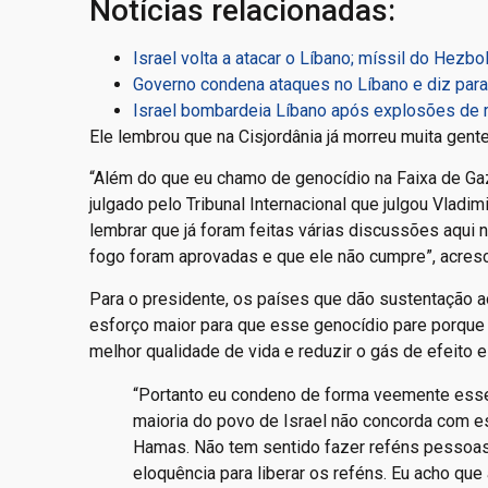
Notícias relacionadas:
Israel volta a atacar o Líbano; míssil do Hezbol
Governo condena ataques no Líbano e diz para 
Israel bombardeia Líbano após explosões de r
Ele lembrou que na Cisjordânia já morreu muita gent
“Além do que eu chamo de genocídio na Faixa de Gaz
julgado pelo Tribunal Internacional que julgou Vlad
lembrar que já foram feitas várias discussões aqui 
fogo foram aprovadas e que ele não cumpre”, acres
Para o presidente, os países que dão sustentação 
esforço maior para que esse genocídio pare porque 
melhor qualidade de vida e reduzir o gás de efeito 
“Portanto eu condeno de forma veemente esse
maioria do povo de Israel não concorda com e
Hamas. Não tem sentido fazer reféns pessoas 
eloquência para liberar os reféns. Eu acho qu