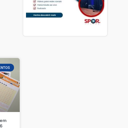
ENTOS
 em
26