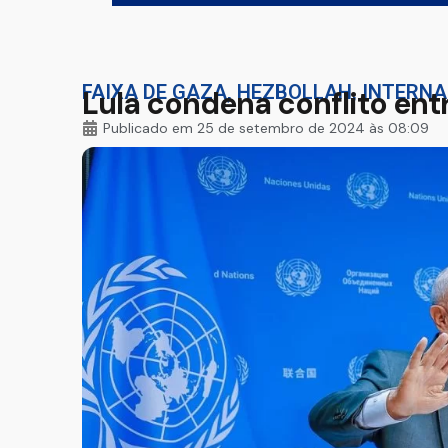
FAIXA DE GAZA
,
HEZBOLLAH
,
INTERNA
Lula condena conflito entr
Publicado em
25 de setembro de 2024 às 08:09