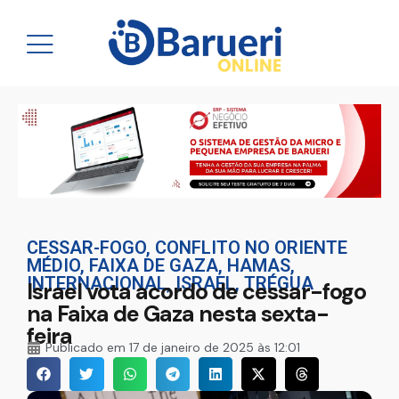
CESSAR-FOGO
,
CONFLITO NO ORIENTE
MÉDIO
,
FAIXA DE GAZA
,
HAMAS
,
INTERNACIONAL
,
ISRAEL
,
TRÉGUA
Israel vota acordo de cessar-fogo
na Faixa de Gaza nesta sexta-
feira
Publicado em
17 de janeiro de 2025 às 12:01