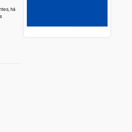
ntes, há
s