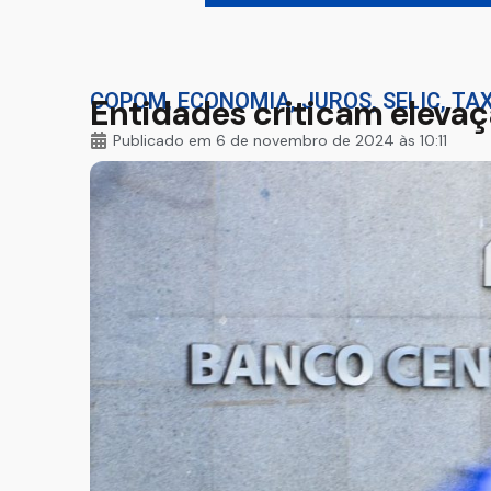
COPOM
,
ECONOMIA
,
JUROS
,
SELIC
,
TAX
Entidades criticam eleva
Publicado em
6 de novembro de 2024 às 10:11