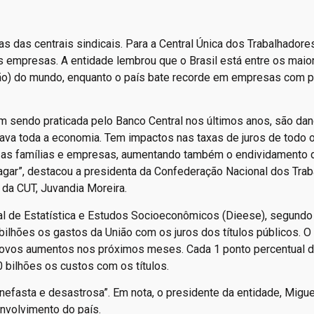
 das centrais sindicais. Para a Central Única dos Trabalhadores
s empresas. A entidade lembrou que o Brasil está entre os maio
ação) do mundo, enquanto o país bate recorde em empresas com 
m sendo praticada pelo Banco Central nos últimos anos, são da
trava toda a economia. Tem impactos nas taxas de juros de todo 
ara as famílias e empresas, aumentando também o endividamento
gar”, destacou a presidenta da Confederação Nacional dos Tra
 da CUT, Juvandia Moreira.
l de Estatística e Estudos Socioeconômicos (Dieese), segundo 
bilhões os gastos da União com os juros dos títulos públicos. O
 novos aumentos nos próximos meses. Cada 1 ponto percentual 
 bilhões os custos com os títulos.
, nefasta e desastrosa”. Em nota, o presidente da entidade, Migue
nvolvimento do país.