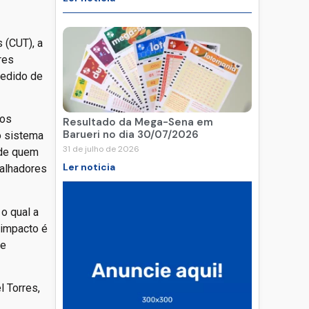
 (CUT), a
res
pedido de
nos
Resultado da Mega-Sena em
Barueri no dia 30/07/2026
o sistema
31 de julho de 2026
 de quem
Ler noticia
balhadores
o qual a
 impacto é
de
l Torres,