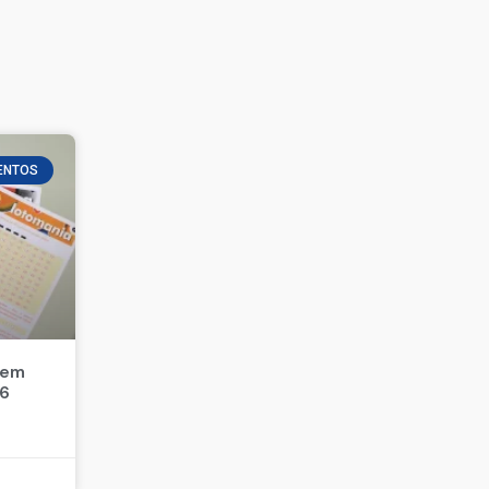
ENTOS
 em
26