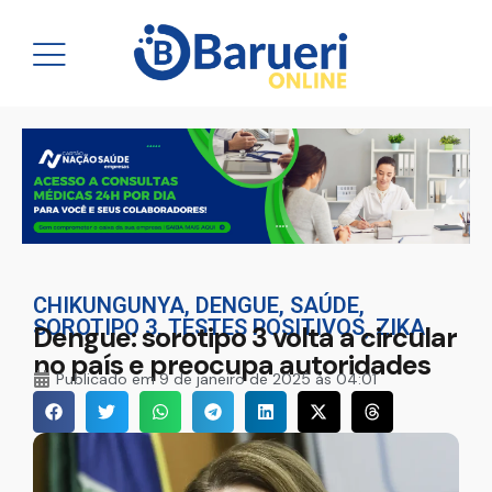
CHIKUNGUNYA
,
DENGUE
,
SAÚDE
,
SOROTIPO 3
,
TESTES POSITIVOS
,
ZIKA
Dengue: sorotipo 3 volta a circular
no país e preocupa autoridades
Publicado em
9 de janeiro de 2025 às 04:01