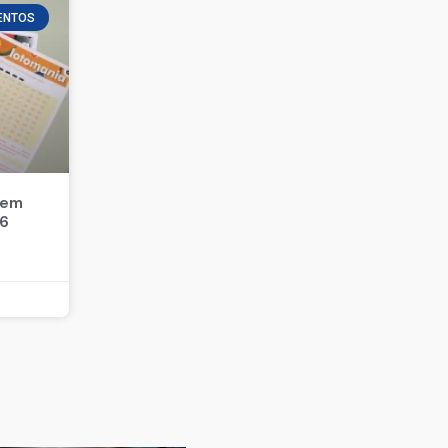
ENTOS
 em
26