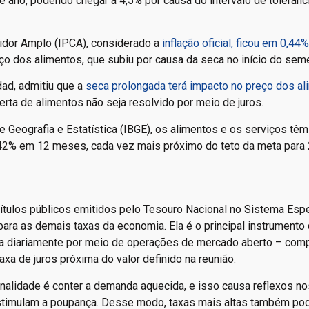
 ano, podendo chegar a 4,5% por causa do intervalo de tolerânci
idor Amplo (IPCA), considerado a
inflação oficial, ficou em 0,44%
ço dos alimentos, que subiu por causa da seca no início do sem
ad, admitiu que a
seca prolongada terá impacto no preço dos a
rta de alimentos não seja resolvido por meio de juros.
e Geografia e Estatística (IBGE), os alimentos e os serviços tê
4,42% em 12 meses, cada vez mais próximo do teto da meta para
títulos públicos emitidos pelo Tesouro Nacional no Sistema Espe
 para as demais taxas da economia. Ela é o principal instrumento
atua diariamente por meio de operações de mercado aberto – com
axa de juros próxima do valor definido na reunião.
inalidade é conter a demanda aquecida, e isso causa reflexos n
 estimulam a poupança. Desse modo, taxas mais altas também p