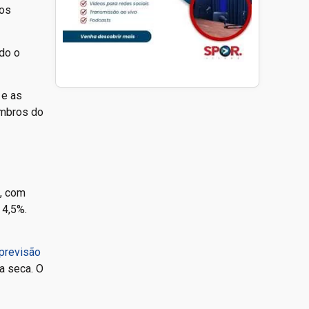
ros
ndo o
 e as
embros do
%, com
 4,5%.
previsão
da seca. O