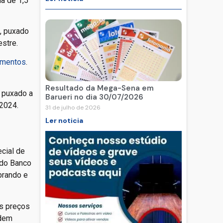
a de 1,5
, puxado
estre.
limentos
.
Resultado da Mega-Sena em
m puxado a
Barueri no dia 30/07/2026
 2024.
31 de julho de 2026
Ler noticia
cial de
 do Banco
prando e
os preços
odem