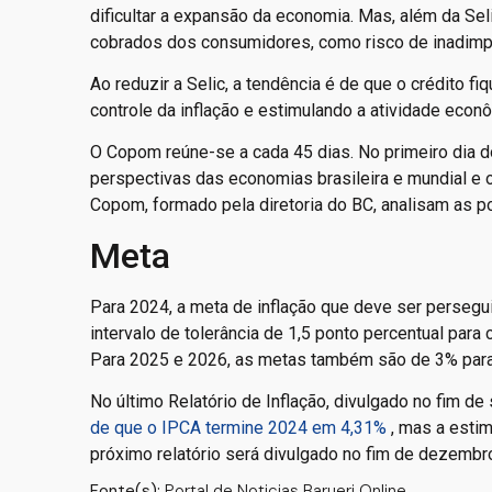
dificultar a expansão da economia. Mas, além da Seli
cobrados dos consumidores, como risco de inadimplê
Ao reduzir a Selic, a tendência é de que o crédito f
controle da inflação e estimulando a atividade econ
O Copom reúne-se a cada 45 dias. No primeiro dia d
perspectivas das economias brasileira e mundial e
Copom, formado pela diretoria do BC, analisam as po
Meta
Para 2024, a meta de inflação que deve ser persegu
intervalo de tolerância de 1,5 ponto percentual para c
Para 2025 e 2026, as metas também são de 3% para 
No último Relatório de Inflação, divulgado no fim d
de que o IPCA termine 2024 em 4,31%
, mas a estim
próximo relatório será divulgado no fim de dezembr
Fonte(s):
Portal de Noticias Barueri Online