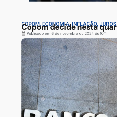
COPOM
,
ECONOMIA
,
INFLAÇÃO
,
JUROS
Copom decide nesta quart
Publicado em
6 de novembro de 2024 às 10:11