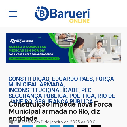
CONSTITUIÇÃO
,
EDUARDO PAES
,
FORÇA
MUNICIPAL ARMADA
,
INCONSTITUCIONALIDADE
,
PEC
SEGURANÇA PÚBLICA
,
POLÍTICA
,
RIO DE
JANEIRO
,
SEGURANÇA PÚBLICA
Constituição impede nova Força
Municipal armada no Rio, diz
entidade
Publicado em
11 de janeiro de 2025 às 09:01