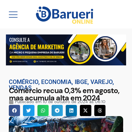
COMÉRCIO
,
ECONOMIA
,
IBGE
,
VAREJO
,
VENDAS
Comércio recua 0,3% em agosto,
mas acumula alta em 2024
Publicado em
10 de outubro de 2024 às 06:10