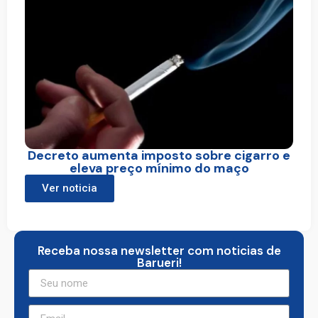
Decreto aumenta imposto sobre cigarro e
eleva preço mínimo do maço
Ver noticia
Receba nossa newsletter com noticias de
Barueri!