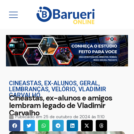
CINEASTAS
,
EX-ALUNOS
,
GERAL
,
LEMBRANÇAS
,
VELÓRIO
,
VLADIMIR
CARVALHO
Cineastas, ex-alunos e amigos
lembram legado de Vladimir
Carvalho
Publicado em
25 de outubro de 2024 às 11:10