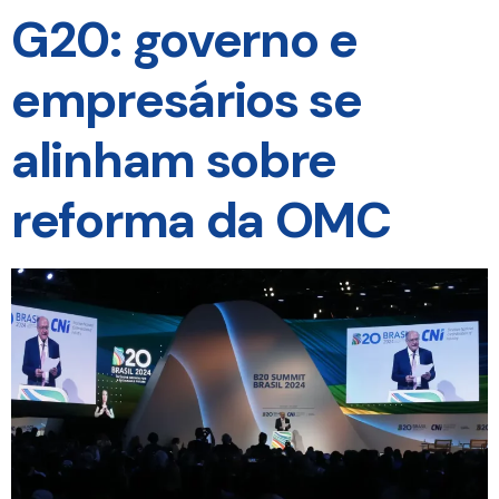
G20: governo e
empresários se
alinham sobre
reforma da OMC