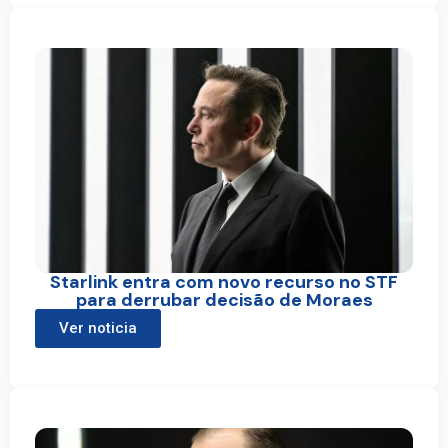
Starlink entra com novo recurso no STF
para derrubar decisão de Moraes
Ver noticia