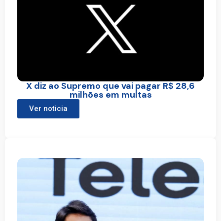
X diz ao Supremo que vai pagar R$ 28,6
milhões em multas
Ver noticia