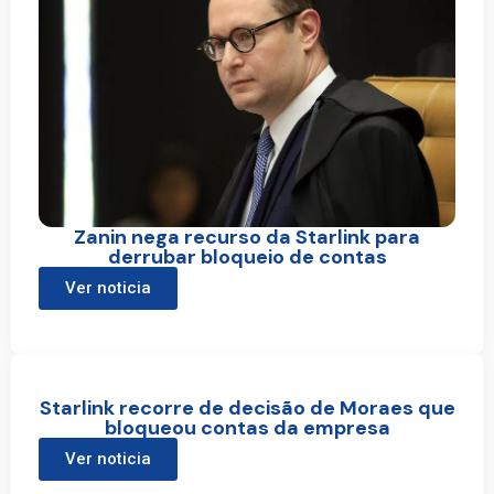
Zanin nega recurso da Starlink para
derrubar bloqueio de contas
Ver noticia
Starlink recorre de decisão de Moraes que
bloqueou contas da empresa
Ver noticia