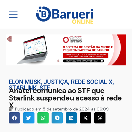
ELON MUSK
,
JUSTIÇA
,
REDE SOCIAL X
,
STARLINK
,
STF
Anatel comunica ao STF que
Starlink suspendeu acesso à rede
X
Publicado em
5 de setembro de 2024 às 06:09