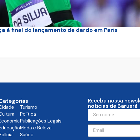
nça à final do lançamento de dardo em Paris
Categorias
Receba nossa newsl
noticias de Barueri!
Cidade
Turismo
Cultura
Política
Economia
Publicações Legais
Educação
Moda e Beleza
Polícia
Saúde