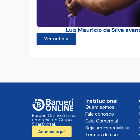
Luiz Maurício da Silva ava
Ver noticia
Institucional
Quem somos
Fale conosco
Barueri Online é uma
empresa do Grupo
Guia Comercial
Spar.Digital.
Seja um Especialista
Anuncie aqui!
Termos de uso