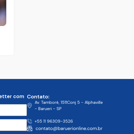
etter com
Contato:
Av. Tamboré, 1511Conj 5 - Alphaville
- Barueri - SP
+55 11 96309-3526