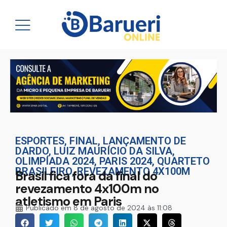
ESPORTES
,
FINAL
,
LANÇAMENTO DE
DARDO
,
LUIZ MAURÍCIO DA SILVA
,
OLIMPÍADA 2024
,
PARIS 2024
,
QUARTETO
BRASILEIRO
,
REVEZAMENTO 4X100M
Brasil fica fora da final do
revezamento 4x100m no
atletismo em Paris
Publicado em
8 de agosto de 2024 às 11:08