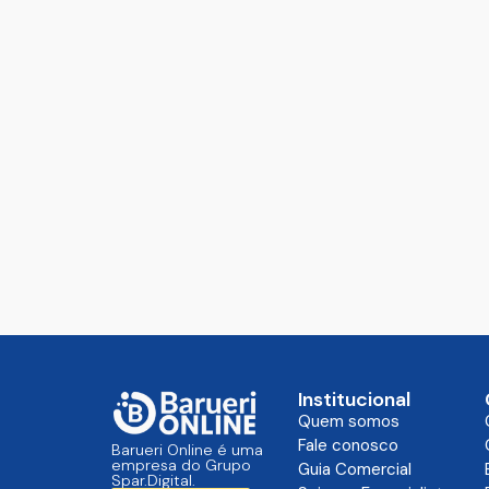
Institucional
Quem somos
Fale conosco
Barueri Online é uma
empresa do Grupo
Guia Comercial
Spar.Digital.