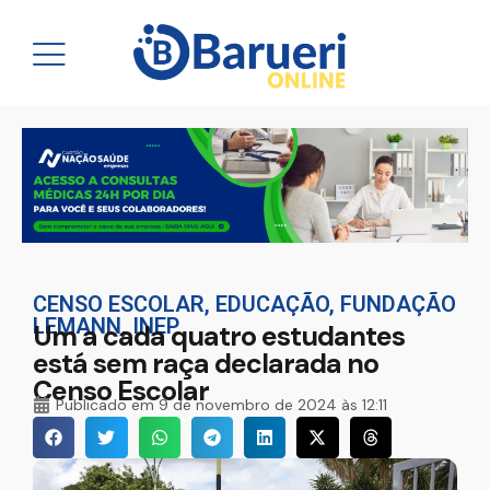
CENSO ESCOLAR
,
EDUCAÇÃO
,
FUNDAÇÃO
LEMANN
,
INEP
Um a cada quatro estudantes
está sem raça declarada no
Censo Escolar
Publicado em
9 de novembro de 2024 às 12:11