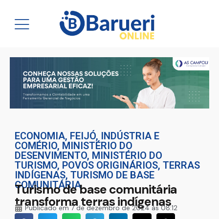
ECONOMIA
,
FEIJÓ
,
INDÚSTRIA E
COMÉRIO
,
MINISTÉRIO DO
DESENVIMENTO
,
MINISTÉRIO DO
TURISMO
,
POVOS ORIGINÁRIOS
,
TERRAS
INDÍGENAS
,
TURISMO DE BASE
COMUNITÁRIA
Turismo de base comunitária
transforma terras indígenas
Publicado em
7 de dezembro de 2024 às 08:12