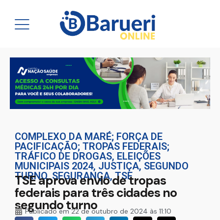
COMPLEXO DA MARÉ; FORÇA DE
PACIFICAÇÃO; TROPAS FEDERAIS;
TRÁFICO DE DROGAS
,
ELEIÇÕES
MUNICIPAIS 2024
,
JUSTIÇA
,
SEGUNDO
TURNO
,
SEGURANÇA
,
TSE
TSE aprova envio de tropas
federais para três cidades no
segundo turno
Publicado em
22 de outubro de 2024 às 11:10