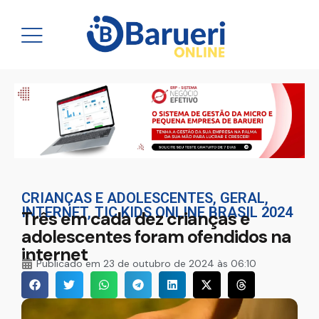
CRIANÇAS E ADOLESCENTES
,
GERAL
,
INTERNET
,
TIC KIDS ONLINE BRASIL 2024
Três em cada dez crianças e
adolescentes foram ofendidos na
internet
Publicado em
23 de outubro de 2024 às 06:10