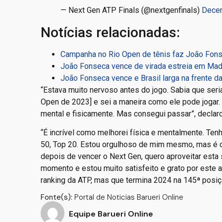
— Next Gen ATP Finals (@nextgenfinals)
Decem
Notícias relacionadas:
Campanha no Rio Open de tênis faz João Fons
João Fonseca vence de virada estreia em Madr
João Fonseca vence e Brasil larga na frente d
“Estava muito nervoso antes do jogo. Sabia que seria 
Open de 2023] e sei a maneira como ele pode jogar. E
mental e fisicamente. Mas consegui passar”, declar
“É incrível como melhorei física e mentalmente. Ten
50, Top 20. Estou orgulhoso de mim mesmo, mas é cl
depois de vencer o Next Gen, quero aproveitar esta
momento e estou muito satisfeito e grato por este a
ranking da ATP, mas que termina 2024 na 145ª posiç
Fonte(s):
Portal de Noticias Barueri Online
Equipe Barueri Online