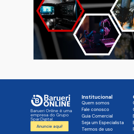
Institucional
Quem somos
Fale conosco
Barueri Online é uma
empresa do Grupo
Guia Comercial
Spar.Digital.
Seja um Especialista
Anuncie aqui!
Termos de uso