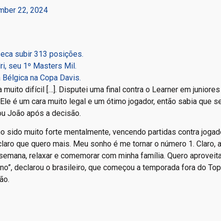
ber 22, 2024
eca subir 313 posições.
i, seu 1º Masters Mil.
a Bélgica na Copa Davis.
muito difícil […]. Disputei uma final contra o Learner em juniores
le é um cara muito legal e um ótimo jogador, então sabia que seri
ou João após a decisão.
ho sido muito forte mentalmente, vencendo partidas contra joga
aro que quero mais. Meu sonho é me tornar o número 1. Claro, 
 semana, relaxar e comemorar com minha família. Quero aproveita
no”, declarou o brasileiro, que começou a temporada fora do To
ão.