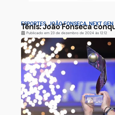
ESPORTES
,
JOÃO FONSECA
,
NEXT GEN 
Tênis: João Fonseca conqui
Publicado em
23 de dezembro de 2024 às 12:12