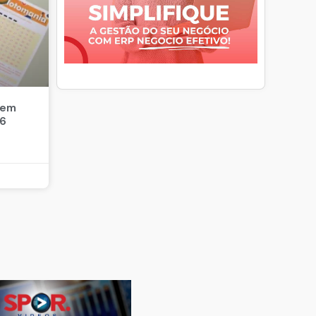
 em
26