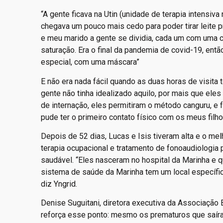
“A gente ficava na Utin (unidade de terapia intensiv
chegava um pouco mais cedo para poder tirar leite p
e meu marido a gente se dividia, cada um com uma cr
saturação. Era o final da pandemia de covid-19, entã
especial, com uma máscara”
E não era nada fácil quando as duas horas de visita 
gente não tinha idealizado aquilo, por mais que e
de internação, eles permitiram o método canguru, e 
pude ter o primeiro contato físico com os meus filho
Depois de 52 dias, Lucas e Isis tiveram alta e o mel
terapia ocupacional e tratamento de fonoaudiologia 
saudável. “Eles nasceram no hospital da Marinha e q
sistema de saúde da Marinha tem um local específic
diz Yngrid.
Denise Suguitani, diretora executiva da Associação
reforça esse ponto: mesmo os prematuros que saír