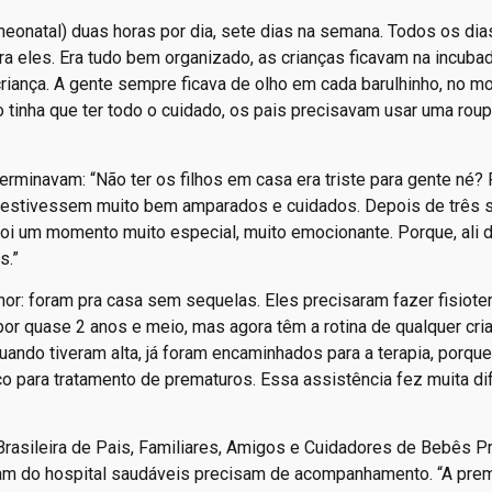
a neonatal) duas horas por dia, sete dias na semana. Todos os dia
ra eles. Era tudo bem organizado, as crianças ficavam na incuba
iança. A gente sempre ficava de olho em cada barulhinho, no mon
o tinha que ter todo o cuidado, os pais precisavam usar uma rou
terminavam: “Não ter os filhos em casa era triste para gente né?
les estivessem muito bem amparados e cuidados. Depois de três
foi um momento muito especial, muito emocionante. Porque, ali d
s.”
hor: foram pra casa sem sequelas. Eles precisaram fazer fisioter
por quase 2 anos e meio, mas agora têm a rotina de qualquer cri
uando tiveram alta, já foram encaminhados para a terapia, porque
o para tratamento de prematuros. Essa assistência fez muita di
 Brasileira de Pais, Familiares, Amigos e Cuidadores de Bebês 
am do hospital saudáveis precisam de acompanhamento. “A pre