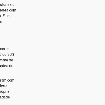
utoriza o
sárea com
o. É um
a
nas, e
 é de 30%
emana de
antes do
ceram com
lerta
rópria
iedade