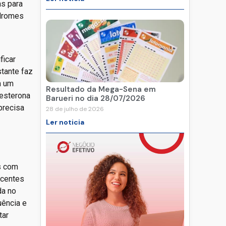
as para
ndromes
ficar
tante faz
m um
Resultado da Mega-Sena em
gesterona
Barueri no dia 28/07/2026
precisa
28 de julho de 2026
Ler noticia
s com
ecentes
da no
uência e
tar