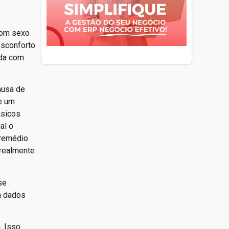
com sexo
esconforto
ada com
ausa de
e um
ásicos
al o
 remédio
 realmente
se
m dados
. Isso