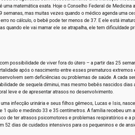
é uma matemática exata. Hoje o Conselho Federal de Medicina a
 39 semanas, mas muitas vezes quando o médico agenda uma ce
rro no cálculo, o bebê pode ter menos de 37. E ele está imatur
as quando ele vai mamar ele se atrapalha, ele tem dificuldade pr
com possibilidade de viver fora do útero – a partir das 25 sema
talidade após o nascimento entre esses prematuros extremos
senvolvem sem deficiências ou problemas de saúde. A cada s
babilidade de sequela diminui, mas mesmo bebês nascidos dias 
bral leve e de apresentar atrasos no desenvolvimento.
 uma infecção urinária e seus filhos gêmeos, Lucas e Isis, nas
 quilo e medindo 33 e 35 centímetros. A família recebeu um a
sco de ter atrasos psicomotores e problemas respiratórios e a p
am 52 dias de cuidados intensivos para os pequeninos e de ans