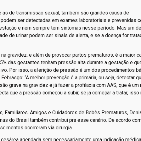
a, e as de transmissão sexual, também são grandes causa de
l podem ser detectadas em exames laboratoriais e prevenidas 
a gestação e nem sempre tem sintomas nesse período. Mas um d
e de urinar podem ser sinais de alerta, e se a doença for trat
s na gravidez, e além de provocar partos prematuros, é a maior c
 15% das gestantes tenham pressão alta durante a gestação e qu
ivo. Por isso, a aferição de pressão é um dos procedimentos b
 Febrasgo: “A melhor prevenção é a primária, ou seja, detectar qu
são grave na gravidez e já fazer a profilaxia com AAS, que é um
ta que a pressão começou a subir, se já começar a tratar, isso
ais, Familiares, Amigos e Cuidadores de Bebês Prematuros, Deni
ianas do Brasil também contribui pra esse cenário. De acordo co
cimentos ocorreram via cirurgia.
la cesárea agendada sem necessariamente uma indicação médica