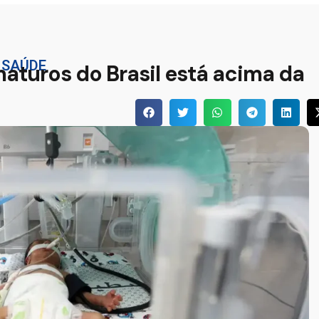
,
SAÚDE
aturos do Brasil está acima da