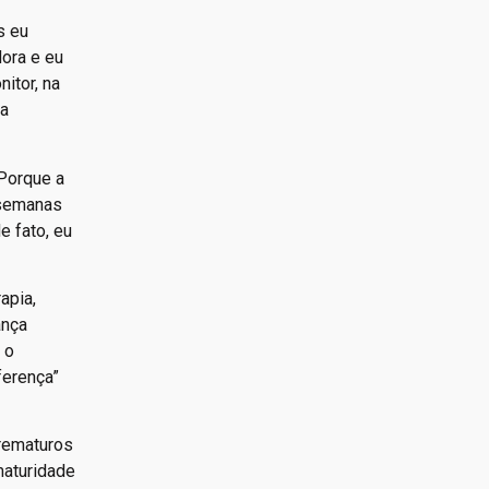
s eu
dora e eu
itor, na
pa
 Porque a
 semanas
e fato, eu
apia,
ança
 o
ferença”
Prematuros
maturidade