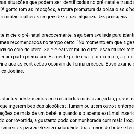
as situações que podem ser identificadas no pré-natal e tratad
: “A gente tem as infecções, a rotura prematura da bolsa e as sí
 muitas mulheres na gravidez e são algumas das principais
e inicie o pré-natal precocemente, seja bem avaliada para identi
exames recomendados no tempo certo. “No momento em que a ges
da do colo do útero. Se ele estiver muito curto, essa mulher te
r um parto prematuro. E a gente pode usar, por exemplo, a pro
revine que as contrações ocorram de forma precoce. Esse exame 
ica Joeline.
 gestantes adolescentes ou com idades mais avançadas, pessoa
 que ingerem bebidas alcoólicas, fumam ou usam outros entorp
ações de mais de um bebê, e quando a placenta está mal inseri
e ser revertida, a gestante pode ser monitorada com mais freq
icamentos para acelerar a maturidade dos órgãos do bebê e ten