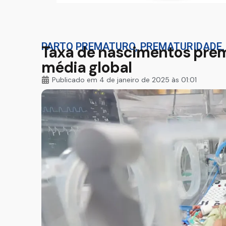
PARTO PREMATURO
,
PREMATURIDADE
Taxa de nascimentos prem
média global
Publicado em
4 de janeiro de 2025 às 01:01