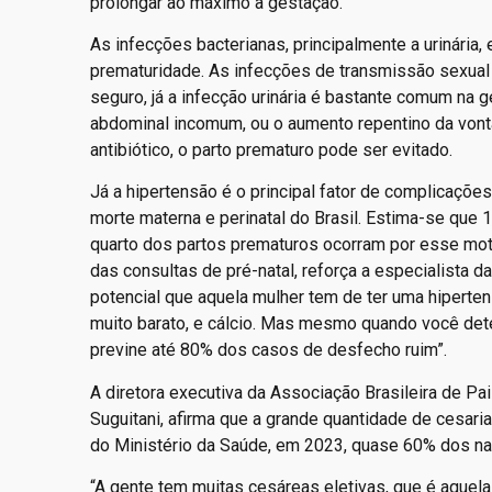
prolongar ao máximo a gestação.
As infecções bacterianas, principalmente a urinári
prematuridade. As infecções de transmissão sexua
seguro, já a infecção urinária é bastante comum n
abdominal incomum, ou o aumento repentino da vontad
antibiótico, o parto prematuro pode ser evitado.
Já a hipertensão é o principal fator de complicaçõe
morte materna e perinatal do Brasil. Estima-se que
quarto dos partos prematuros ocorram por esse mot
das consultas de pré-natal, reforça a especialista da
potencial que aquela mulher tem de ter uma hiperten
muito barato, e cálcio. Mas mesmo quando você detec
previne até 80% dos casos de desfecho ruim”.
A diretora executiva da Associação Brasileira de P
Suguitani, afirma que a grande quantidade de cesar
do Ministério da Saúde, em 2023, quase 60% dos nas
“A gente tem muitas cesáreas eletivas, que é aque