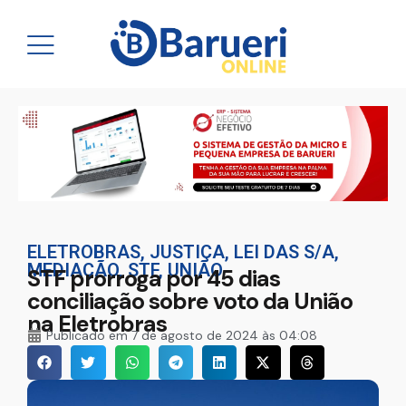
ELETROBRAS
,
JUSTIÇA
,
LEI DAS S/A
,
MEDIAÇÃO
,
STF
,
UNIÃO
STF prorroga por 45 dias
conciliação sobre voto da União
na Eletrobras
Publicado em
7 de agosto de 2024 às 04:08