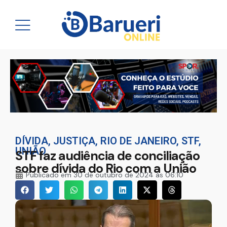
DÍVIDA
,
JUSTIÇA
,
RIO DE JANEIRO
,
STF
,
UNIÃO
STF faz audiência de conciliação
sobre dívida do Rio com a União
Publicado em
30 de outubro de 2024 às 06:10