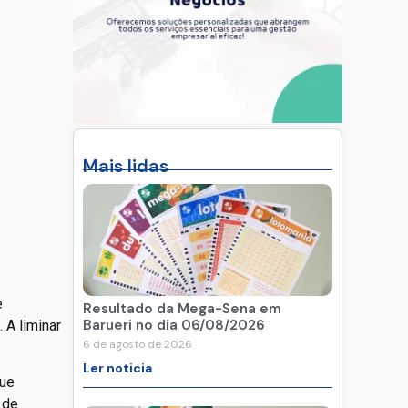
Mais lidas
e
Resultado da Mega-Sena em
Barueri no dia 06/08/2026
 A liminar
6 de agosto de 2026
Ler noticia
que
 de