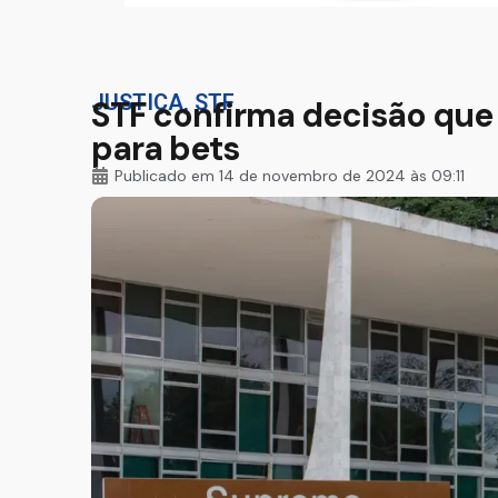
JUSTIÇA
,
STF
STF confirma decisão que 
para bets
Publicado em
14 de novembro de 2024 às 09:11