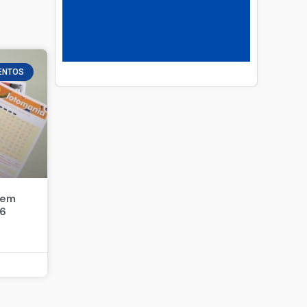
ENTOS
 em
26