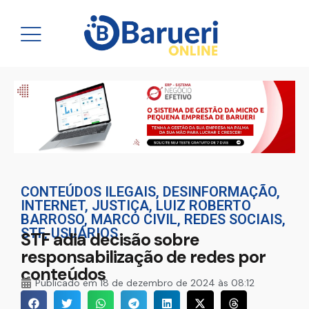
CONTEÚDOS ILEGAIS
,
DESINFORMAÇÃO
,
INTERNET
,
JUSTIÇA
,
LUIZ ROBERTO
BARROSO
,
MARCO CIVIL
,
REDES SOCIAIS
,
STF
,
USUÁRIOS
STF adia decisão sobre
responsabilização de redes por
conteúdos
Publicado em
18 de dezembro de 2024 às 08:12