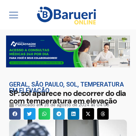
GERAL
,
SÃO PAULO
,
SOL
,
TEMPERATURA
EM ELEVAÇÃO
SP: sol aparece no decorrer do dia
com temperatura em elevação
Publicado em
28 de agosto de 2024 às 04:08