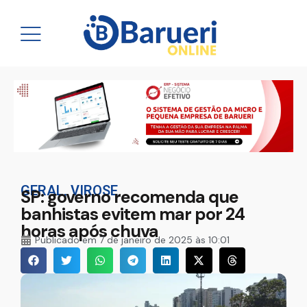
GERAL
,
VIROSE
SP: governo recomenda que
banhistas evitem mar por 24
horas após chuva
Publicado em
7 de janeiro de 2025 às 10:01