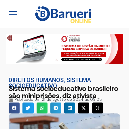
DIREITOS HUMANOS
,
SISTEMA
SOCIOEDUCATIVO
Sistema socioeducativo brasileiro
são miniprisões, diz ativista
Publicado em
21 de agosto de 2024 às 09:08