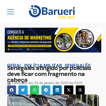
GERAL
,
POLÍCIA MILITAR
,
SENEGALÊS
Senegalês atingido por policiais
deve ficar com fragmento na
cabeça
Publicado em
23 de janeiro de 2025 às 03:01