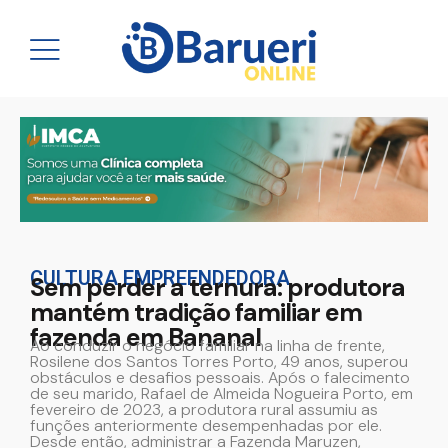
CULTURA EMPREENDEDORA
Sem perder a ternura: produtora
mantém tradição familiar em
fazenda em Bananal
Ao conduzir o negócio familiar na linha de frente,
Rosilene dos Santos Torres Porto, 49 anos, superou
obstáculos e desafios pessoais. Após o falecimento
de seu marido, Rafael de Almeida Nogueira Porto, em
fevereiro de 2023, a produtora rural assumiu as
funções anteriormente desempenhadas por ele.
Desde então, administrar a Fazenda Maruzen,