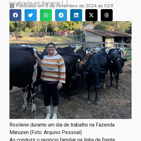
localizada em Bananal, […]
Publicado em
8 de novembro de 2024 às 02:11
Rosilene durante um dia de trabalho na Fazenda
Maruzen (Foto: Arquivo Pessoal)
Ao conduzir o negócio familiar na linha de frente,