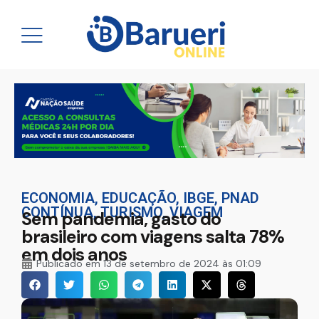
ECONOMIA
,
EDUCAÇÃO
,
IBGE
,
PNAD
CONTÍNUA
,
TURISMO
,
VIAGEM
Sem pandemia, gasto do
brasileiro com viagens salta 78%
em dois anos
Publicado em
13 de setembro de 2024 às 01:09