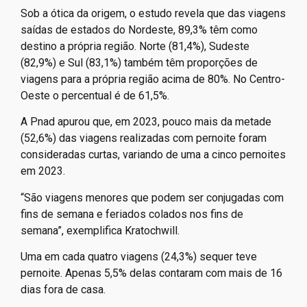
mostra que o destino mais procurado é o Sudeste
(43,4%), seguido pelo Nordeste (25,3%), Sul (17,4%),
Centro-Oeste (7,5%) e Norte (6,4%).
Sob a ótica da origem, o estudo revela que das viagens
saídas de estados do Nordeste, 89,3% têm como
destino a própria região. Norte (81,4%), Sudeste
(82,9%) e Sul (83,1%) também têm proporções de
viagens para a própria região acima de 80%. No Centro-
Oeste o percentual é de 61,5%.
A Pnad apurou que, em 2023, pouco mais da metade
(52,6%) das viagens realizadas com pernoite foram
consideradas curtas, variando de uma a cinco pernoites
em 2023.
“São viagens menores que podem ser conjugadas com
fins de semana e feriados colados nos fins de
semana”, exemplifica Kratochwill.
Uma em cada quatro viagens (24,3%) sequer teve