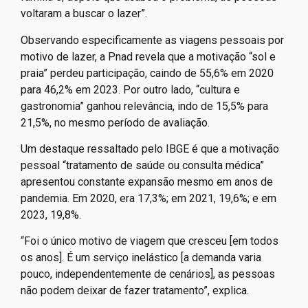
enxerga relação direta com a pandemia nessa inversão.
“A motivação antes [na pandemia] era estar com a
família e, depois que acabou o problema, as pessoas
voltaram a buscar o lazer”.
Observando especificamente as viagens pessoais por
motivo de lazer, a Pnad revela que a motivação “sol e
praia” perdeu participação, caindo de 55,6% em 2020
para 46,2% em 2023. Por outro lado, “cultura e
gastronomia” ganhou relevância, indo de 15,5% para
21,5%, no mesmo período de avaliação.
Um destaque ressaltado pelo IBGE é que a motivação
pessoal “tratamento de saúde ou consulta médica”
apresentou constante expansão mesmo em anos de
pandemia. Em 2020, era 17,3%; em 2021, 19,6%; e em
2023, 19,8%.
“Foi o único motivo de viagem que cresceu [em todos
os anos]. É um serviço inelástico [a demanda varia