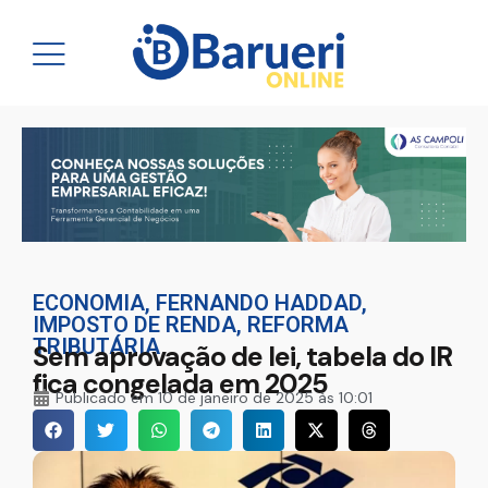
ECONOMIA
,
FERNANDO HADDAD
,
IMPOSTO DE RENDA
,
REFORMA
TRIBUTÁRIA
Sem aprovação de lei, tabela do IR
fica congelada em 2025
Publicado em
10 de janeiro de 2025 às 10:01