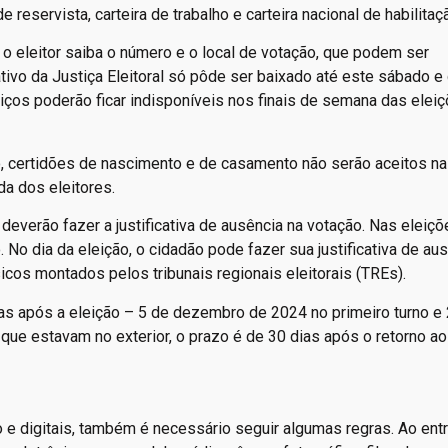
de reservista, carteira de trabalho e carteira nacional de habilitaç
ue o eleitor saiba o número e o local de votação, que podem ser
ativo da Justiça Eleitoral só pôde ser baixado até este sábado e 
iços poderão ficar indisponíveis nos finais de semana das elei
o, certidões de nascimento e de casamento não serão aceitos n
da dos eleitores.
everão fazer a justificativa de ausência na votação. Nas eleiçõ
. No dia da eleição, o cidadão pode fazer sua justificativa de au
sicos montados pelos tribunais regionais eleitorais (TREs).
 dias após a eleição – 5 de dezembro de 2024 no primeiro turno e
ue estavam no exterior, o prazo é de 30 dias após o retorno ao 
o e digitais, também é necessário seguir algumas regras. Ao entr