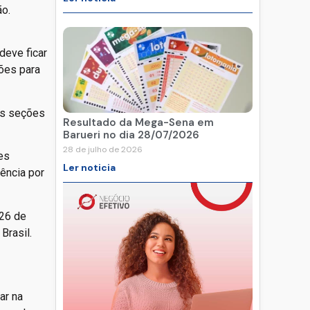
ão.
deve ficar
ções para
as seções
Resultado da Mega-Sena em
Barueri no dia 28/07/2026
28 de julho de 2026
es
Ler noticia
sência por
 26 de
Brasil.
ar na