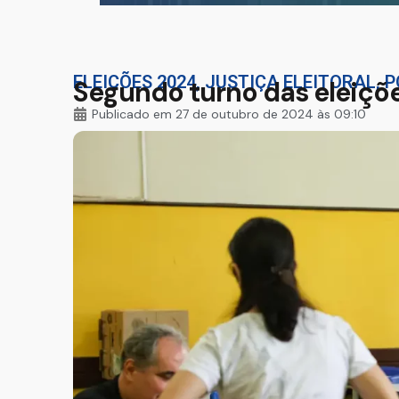
ELEIÇÕES 2024
,
JUSTIÇA ELEITORAL
,
P
Segundo turno das eleiçõ
Publicado em
27 de outubro de 2024 às 09:10