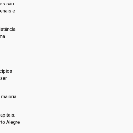
ões são
enais e
istância
uma
cípios
 ser
 maioria
.
apitais:
rto Alegre