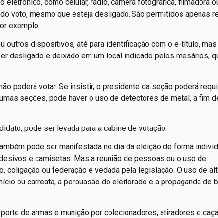
o eletrônico, como celular, rádio, câmera fotográfica, filmadora o
do voto, mesmo que esteja desligado. São permitidos apenas r
por exemplo.
ou outros dispositivos, até para identificação com o e-título, ma
 ser desligado e deixado em um local indicado pelos mesários, q
não poderá votar. Se insistir, o presidente da seção poderá requi
algumas seções, pode haver o uso de detectores de metal, a fim de
idato, pode ser levada para a cabine de votação.
 também pode ser manifestada no dia da eleição de forma individ
adesivos e camisetas. Mas a reunião de pessoas ou o uso de
, coligação ou federação é vedada pela legislação. O uso de alt
mício ou carreata, a persuasão do eleitorado e a propaganda de 
nsporte de armas e munição por colecionadores, atiradores e caç