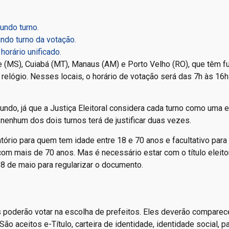
undo turno.
ndo turno da votação.
orário unificado.
e (MS), Cuiabá (MT), Manaus (AM) e Porto Velho (RO), que têm f
 relógio. Nesses locais, o horário de votação será das 7h às 16h
ndo, já que a Justiça Eleitoral considera cada turno como uma e
enhum dos dois turnos terá de justificar duas vezes.
gatório para quem tem idade entre 18 e 70 anos e facultativo par
com mais de 70 anos. Mas é necessário estar com o título eleito
é 8 de maio para regularizar o documento.
 poderão votar na escolha de prefeitos. Eles deverão comparec
ão aceitos e-Título, carteira de identidade, identidade social, p