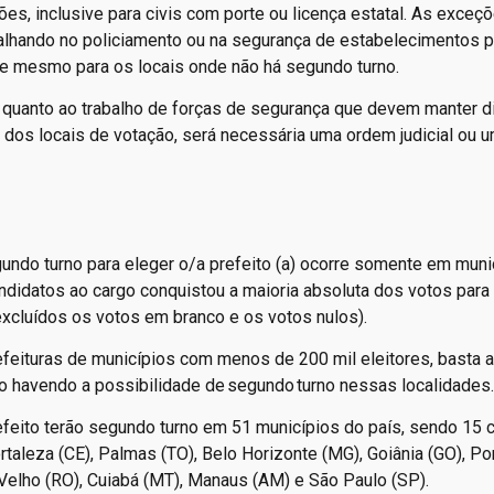
ões, inclusive para civis com porte ou licença estatal. As exceç
alhando no policiamento ou na segurança de estabelecimentos p
le mesmo para os locais onde não há segundo turno.
 quanto ao trabalho de forças de segurança que devem manter d
 dos locais de votação, será necessária uma ordem judicial ou 
undo turno para eleger o/a prefeito (a) ocorre somente em muni
didatos ao cargo conquistou a maioria absoluta dos votos para
excluídos os votos em branco e os votos nulos).
efeituras de municípios com menos de 200 mil eleitores, basta a
ão havendo a possibilidade de segundo turno nessas localidades
feito terão segundo turno em 51 municípios do país, sendo 15 c
Fortaleza (CE), Palmas (TO), Belo Horizonte (MG), Goiânia (GO), Po
Velho (RO), Cuiabá (MT), Manaus (AM) e São Paulo (SP).