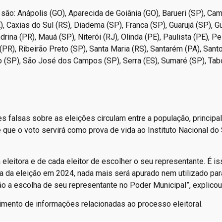
ão: Anápolis (GO), Aparecida de Goiânia (GO), Barueri (SP), Cam
, Caxias do Sul (RS), Diadema (SP), Franca (SP), Guarujá (SP), G
drina (PR), Mauá (SP), Niterói (RJ), Olinda (PE), Paulista (PE), P
(PR), Ribeirão Preto (SP), Santa Maria (RS), Santarém (PA), Sant
 (SP), São José dos Campos (SP), Serra (ES), Sumaré (SP), Tab
es falsas sobre as eleições circulam entre a população, princip
e que o voto servirá como prova de vida ao Instituto Nacional do
eleitora e de cada eleitor de escolher o seu representante. É is
dia da eleição em 2024, nada mais será apurado nem utilizado par
ão a escolha de seu representante no Poder Municipal”, explicou
cimento de informações relacionadas ao processo eleitoral.