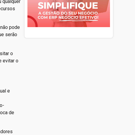
u qualquer
ecursos
s não pode
ue serão
sitar o
 evitar o
ual e
o-
boca de
adores