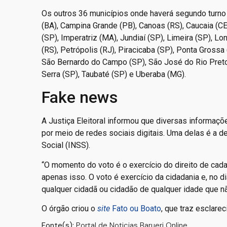
Os outros 36 municípios onde haverá segundo turno s
(BA), Campina Grande (PB), Canoas (RS), Caucaia (CE)
(SP), Imperatriz (MA), Jundiaí (SP), Limeira (SP), Lon
(RS), Petrópolis (RJ), Piracicaba (SP), Ponta Grossa 
São Bernardo do Campo (SP), São José do Rio Preto
Serra (SP), Taubaté (SP) e Uberaba (MG).
Fake news
A Justiça Eleitoral informou que diversas informaçõ
por meio de redes sociais digitais. Uma delas é a d
Social (INSS).
“O momento do voto é o exercício do direito de cada 
apenas isso. O voto é exercício da cidadania e, no 
qualquer cidadã ou cidadão de qualquer idade que n
O órgão criou o
site
Fato ou Boato
, que traz esclare
Fonte(s):
Portal de Noticias Barueri Online