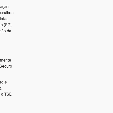
açari
uarulhos
elotas
os (SP),
oão da
almente
 Seguro
so e
a
 o TSE.