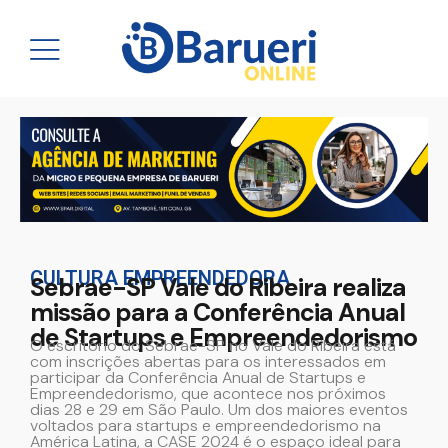
CULTURA EMPREENDEDORA
Sebrae-SP Vale do Ribeira realiza
missão para a Conferência Anual
de Startups e Empreendedorismo
O escritório do Sebrae-SP no Vale do Ribeira está
com inscrições abertas para os interessados em
participar da Conferência Anual de Startups e
Empreendedorismo, que acontece nos próximos
dias 28 e 29 em São Paulo. Um dos maiores eventos
voltados para startups e empreendedorismo na
América Latina, a CASE 2024 é o espaço ideal para