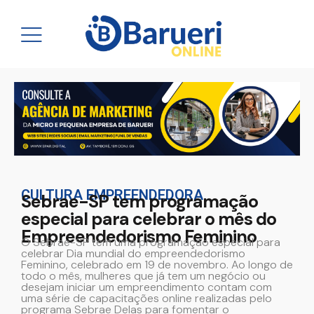
CULTURA EMPREENDEDORA
Sebrae-SP tem programação
especial para celebrar o mês do
Empreendedorismo Feminino
O Sebrae-SP tem uma programação especial para
celebrar Dia mundial do empreendedorismo
Feminino, celebrado em 19 de novembro. Ao longo de
todo o mês, mulheres que já tem um negócio ou
desejam iniciar um empreendimento contam com
uma série de capacitações online realizadas pelo
programa Sebrae Delas para fomentar o