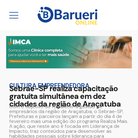
CULTURA EMPREENDEDORA
Sebrae-SP realiza capacitação
gratuita simultânea em dez
cidades da região de Araçatuba
Com o objetivo de fortalecer a gestão de
empresários da região de Araçatuba, o Sebrae-SP,
Prefeituras e parceiros lançam a partir do dia 4 de
fevereiro mais uma edição do programa Realiza Mais.
A ação, que neste ano é focada em Liderança de
Impacto, traz conteúdos para desenvolver as
habilidades pessoais sobre liderança para