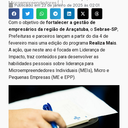
Microempreendedores […]
Publicado em
23 de janeiro de 2025 às 02:01
Com o objetivo de
fortalecer a gestão de
empresários da região de Araçatuba
, o
Sebrae-SP
,
Prefeituras e parceiros lançam a partir do dia 4 de
fevereiro mais uma edição do programa
Realiza Mais
.
A ação, que neste ano é focada em Liderança de
Impacto, traz conteúdos para desenvolver as
habilidades pessoais sobre liderança para
Microempreendedores Individuais (MEIs), Micro e
Pequenas Empresas (ME e EPP).