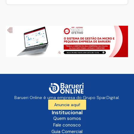
Barueri Online é uma empresa do Grupo Spar.Digital.
Anuncie aqui!
Institucional
Quem somos
Fale conosco
Guia Comercial