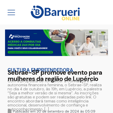
CULTURA EMPREENDEDORA
Sebrae-SP promove evento para
mulheres da região de Lupércio
Com a proposta de fortalecer a confiança e a
autonomia financeira feminina, o Sebrae-SP, realiza
no dia 4 de outubro, às 19h, em Lupércio, a palestra
“Seja a melhor versão de si mesma”. As inscrições
são gratuitas e podem ser realizadas pelo link. O
encontro abordará temas como inteligência
emocional, desenvolvimento de confiança e
autoconhecimento. […]
Publicado em
30 de setembro de 2024 às 05:09