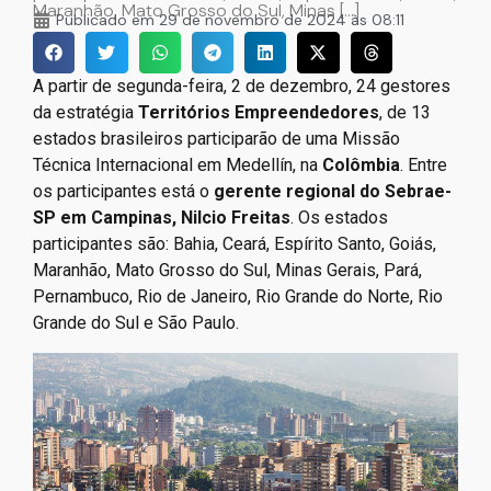
Maranhão, Mato Grosso do Sul, Minas […]
Publicado em
29 de novembro de 2024 às 08:11
A partir de segunda-feira, 2 de dezembro, 24 gestores
da estratégia
Territórios Empreendedores
, de 13
estados brasileiros participarão de uma Missão
Técnica Internacional em Medellín, na
Colômbia
. Entre
os participantes está o
gerente regional do Sebrae-
SP em Campinas, Nilcio Freitas
. Os estados
participantes são: Bahia, Ceará, Espírito Santo, Goiás,
Maranhão, Mato Grosso do Sul, Minas Gerais, Pará,
Pernambuco, Rio de Janeiro, Rio Grande do Norte, Rio
Grande do Sul e São Paulo.