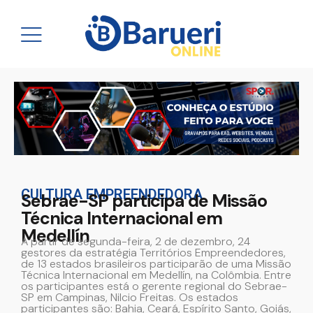
CULTURA EMPREENDEDORA
Sebrae-SP participa de Missão
Técnica Internacional em
Medellín
A partir de segunda-feira, 2 de dezembro, 24
gestores da estratégia Territórios Empreendedores,
de 13 estados brasileiros participarão de uma Missão
Técnica Internacional em Medellín, na Colômbia. Entre
os participantes está o gerente regional do Sebrae-
SP em Campinas, Nilcio Freitas. Os estados
participantes são: Bahia, Ceará, Espírito Santo, Goiás,