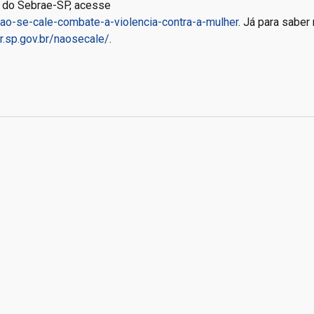
s do Sebrae-SP, acesse
-nao-se-cale-combate-a-violencia-contra-a-mulher
. Já para saber
r.sp.gov.br/naosecale/
.