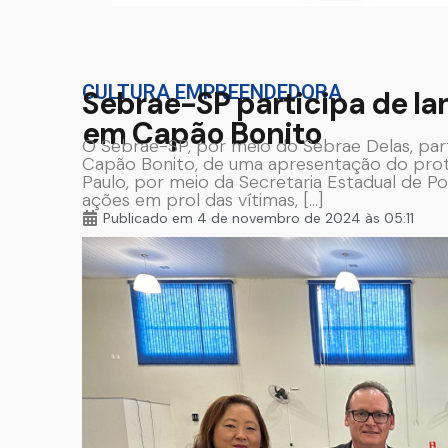
CULTURA EMPREENDEDORA
Sebrae-SP participa de la
em Capão Bonito
O Sebrae-SP, por meio do Sebrae Delas, part
Capão Bonito, de uma apresentação do prot
Paulo, por meio da Secretaria Estadual de Po
ações em prol das vítimas, […]
Publicado em
4 de novembro de 2024 às 05:11