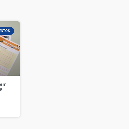
ENTOS
 em
26