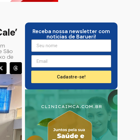
ale’
Receba nossa newsletter com
noticias de Barueri!
em
e São
uxo de
Cadastre-se!