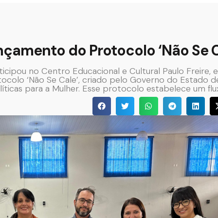
nçamento do Protocolo ‘Não Se C
icipou no Centro Educacional e Cultural Paulo Freire, 
ocolo ‘Não Se Cale’, criado pelo Governo do Estado d
líticas para a Mulher. Esse protocolo estabelece um fl