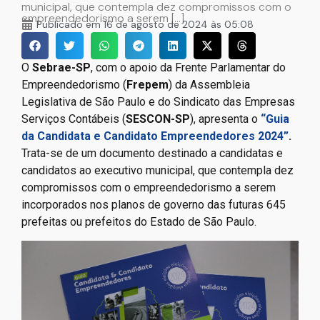
municipal, que contempla dez compromissos com o
empreendedorismo a serem […]
Publicado em
16 de agosto de 2024 às 05:08
O
Sebrae-SP
, com o apoio da Frente Parlamentar do
Empreendedorismo (
Frepem
) da Assembleia
Legislativa de São Paulo e do Sindicato das Empresas
Serviços Contábeis (
SESCON-SP
), apresenta o
“Guia
da Candidata e Candidato Empreendedores 2024”
.
Trata-se de um documento destinado a candidatas e
candidatos ao executivo municipal, que contempla dez
compromissos com o empreendedorismo a serem
incorporados nos planos de governo das futuras 645
prefeitas ou prefeitos do Estado de São Paulo.