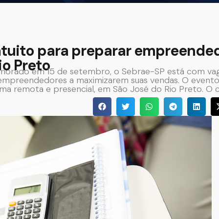
atuito para preparar empreende
io Preto
emorado em 15 de setembro, o Sebrae-SP está com va
ar empreendedores a maximizarem suas vendas. O evento
orma remota e presencial, em São José do Rio Preto. O 