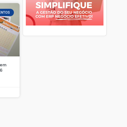
ENTOS
 em
26