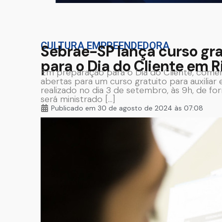
CULTURA EMPREENDEDORA
Sebrae-SP lança curso gr
para o Dia do Cliente em R
Em preparação para o Dia do Cliente, com
abertas para um curso gratuito para auxili
realizado no dia 3 de setembro, às 9h, de f
será ministrado […]
Publicado em
30 de agosto de 2024 às 07:08