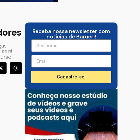
dores
Receba nossa newsletter com
noticias de Barueri!
gas
 será
curso
Cadastre-se!